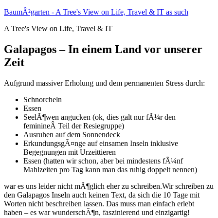
Zum
BaumÂ²garten - A Tree's View on Life, Travel & IT as such
Inhalt
A Tree's View on Life, Travel & IT
springen
Galapagos – In einem Land vor unserer
Zeit
Aufgrund massiver Erholung und dem permanenten Stress durch:
Schnorcheln
Essen
SeelÃ¶wen angucken (ok, dies galt nur fÃ¼r den
feminineÂ Teil der Resiegruppe)
Ausruhen auf dem Sonnendeck
ErkundungsgÃ¤nge auf einsamen Inseln inklusive
Begegnungen mit Urzeittieren
Essen (hatten wir schon, aber bei mindestens fÃ¼nf
Mahlzeiten pro Tag kann man das ruhig doppelt nennen)
war es uns leider nicht mÃ¶glich eher zu schreiben.Wir schreiben zu
den Galapagos Inseln auch keinen Text, da sich die 10 Tage mit
Worten nicht beschreiben lassen. Das muss man einfach erlebt
haben – es war wunderschÃ¶n, faszinierend und einzigartig!