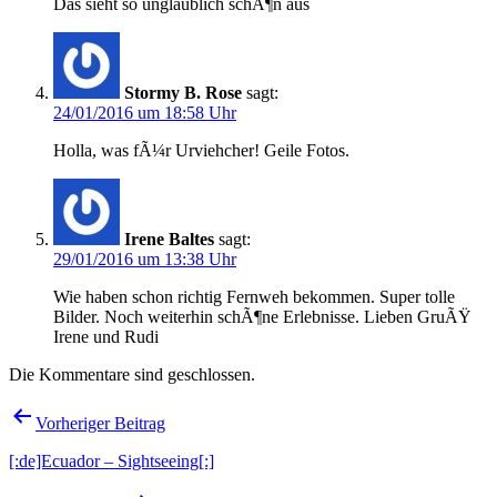
Das sieht so unglaublich schÃ¶n aus
Stormy B. Rose
sagt:
24/01/2016 um 18:58 Uhr
Holla, was fÃ¼r Urviehcher! Geile Fotos.
Irene Baltes
sagt:
29/01/2016 um 13:38 Uhr
Wie haben schon richtig Fernweh bekommen. Super tolle
Bilder. Noch weiterhin schÃ¶ne Erlebnisse. Lieben GruÃŸ
Irene und Rudi
Die Kommentare sind geschlossen.
Beitragsnavigation
Vorheriger Beitrag
[:de]Ecuador – Sightseeing[:]