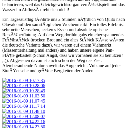
balancieren, weil das Gleichgewichtsorgan verrÃ¼cktspielt und das
Wasser im AbflussÂ dreht sich nicht!
Ein Tagesausflug fÃ¼hrte uns 2 Stunden nÃ¶rdlich von Quito nach
Otavalo auf den samstÃ¤glichen Wochenmarkt. Ein tolles Erlebnis-
sehr nette Menschen, leckeres Essen und absolute optische
ReizÃ¼berflutung. Auf dem Weg dorthin gabs ein eher spannendes
FrÃ¼hstÃ¼ck (trocken Brot und ein altes StÃ¼ck KÃ¤se wÃ¤ren
die deutsche Variante dazu), wir waren auf einem Viehmarkt
(Massentierhaltung mal anders) und haben unsere eigene Pan-
FlÃ¶te gebastelt (Schon Angst, dass wir vorhaben sie zu benutzen?
;-)). Abgesehen davon ist auch schon der Weg das Ziel:
Atemberaubende Natur soweit das Auge reicht. Vulkane auf jeder
StraÃŸenseite und grÃ¼ne Bergketten der Anden.