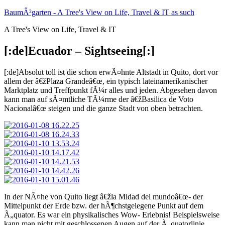
Zum
BaumÂ²garten - A Tree's View on Life, Travel & IT as such
Inhalt
A Tree's View on Life, Travel & IT
springen
[:de]Ecuador – Sightseeing[:]
[:de]Absolut toll ist die schon erwÃ¤hnte Altstadt in Quito, dort vor
allem der â€žPlaza Grandeâ€œ, ein typisch lateinamerikanischer
Marktplatz und Treffpunkt fÃ¼r alles und jeden. Abgesehen davon
kann man auf sÃ¤mtliche TÃ¼rme der â€žBasilica de Voto
Nacionalâ€œ steigen und die ganze Stadt von oben betrachten.
In der NÃ¤he von Quito liegt â€žla Midad del mundoâ€œ- der
Mittelpunkt der Erde bzw. der hÃ¶chstgelegene Punkt auf dem
Ã„quator. Es war ein physikalisches Wow- Erlebnis! Beispielsweise
kann man nicht mit geschlossenen Augen auf der Ã„quatorlinie