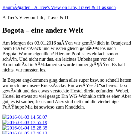
Zum
BaumÂ²garten - A Tree's View on Life, Travel & IT as such
Inhalt
A Tree's View on Life, Travel & IT
springen
Bogota – eine andere Welt
Am Morgen des 03.01.2016 saÃŸen wir gemÃ¼tlich in Oranjestad
beim FrÃ¼hstÃ¼ck und wussten gleich gehtâ€™s los nach
Bogota. Warum eigentlich? Hier am Pool ist es einfach soooo
schÃ¶n. Und nicht nur das, ein leichtes Unbehagen vor der
KriminalitÃ¤t in SÃ¼damerika wurde immer grÃ¶ÃŸer. Es half
nichts, wir mussten los.
In Bogota angekommen ging dann alles super bzw. so schnell hatten
wir noch nie unsere RucksÃ¤cke. Ein weiÃŸes â€“sicheres- Taxi
gewÃ¤hlt und das etwas versteckte Hostel direkt gefunden. Wobei,
Hostel ist etwas zu viel gesagt: Ein WG-Wohnklo trifft es eher. Aber
gut, es ist sauber, Jesus und Alex sind nett und die vierbeinige
FuÃŸhupe Mia ist sowieso zum Knuddeln.