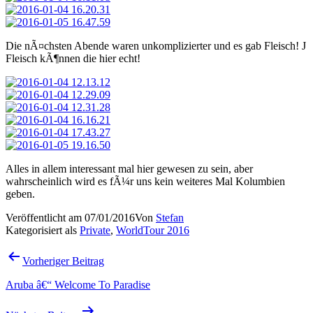
Die nÃ¤chsten Abende waren unkomplizierter und es gab Fleisch! J
Fleisch kÃ¶nnen die hier echt!
Alles in allem interessant mal hier gewesen zu sein, aber
wahrscheinlich wird es fÃ¼r uns kein weiteres Mal Kolumbien
geben.
Veröffentlicht am
07/01/2016
Von
Stefan
Kategorisiert als
Private
,
WorldTour 2016
Beitragsnavigation
Vorheriger Beitrag
Aruba â€“ Welcome To Paradise