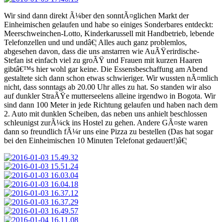
Wir sind dann direkt Ã¼ber den sonntÃ¤glichen Markt der
Einheimischen gelaufen und habe so einiges Sonderbares entdeckt:
Meerschweinchen-Lotto, Kinderkarussell mit Handbetrieb, lebende
Telefonzellen und und undâ€¦ Alles auch ganz problemlos,
abgesehen davon, dass die uns anstarren wie AuÃŸerirdische-
Stefan ist einfach viel zu groÃŸ und Frauen mit kurzen Haaren
gibtâ€™s hier wohl gar keine. Die Essensbeschaffung am Abend
gestaltete sich dann schon etwas schwieriger. Wir wussten nÃ¤mlich
nicht, dass sonntags ab 20.00 Uhr alles zu hat. So standen wir also
auf dunkler StraÃŸe mutterseelens alleine irgendwo in Bogota. Wir
sind dann 100 Meter in jede Richtung gelaufen und haben nach dem
2. Auto mit dunklen Scheiben, das neben uns anhielt beschlossen
schleunigst zurÃ¼ck ins Hostel zu gehen. Andere GÃ¤ste waren
dann so freundlich fÃ¼r uns eine Pizza zu bestellen (Das hat sogar
bei den Einheimischen 10 Minuten Telefonat gedauert!)â€¦